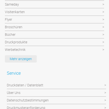
Sameday
Visitenkarten
Flyer
Broschüren
Bücher
Druckprodukte
Werbetechnik
Werbeartikel
Mehr anzeigen
Textilien
Plattendruck und Schilder
Service
Klebefolien/Aufkleber
Druckdaten / Datenblatt
Über Uns
Datenschutzbestimmungen
Druckmusteranforderung