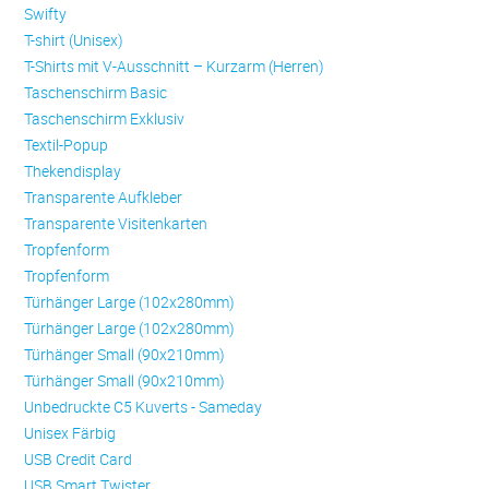
Swifty
T-shirt (Unisex)
T-Shirts mit V-Ausschnitt – Kurzarm (Herren)
Taschenschirm Basic
Taschenschirm Exklusiv
Textil-Popup
Thekendisplay
Transparente Aufkleber
Transparente Visitenkarten
Trop­fen­form
Trop­fen­form
Türhänger Large (102x280mm)
Türhänger Large (102x280mm)
Türhänger Small (90x210mm)
Türhänger Small (90x210mm)
Unbedruckte C5 Kuverts - Sameday
Unisex Färbig
USB Credit Card
USB Smart Twister