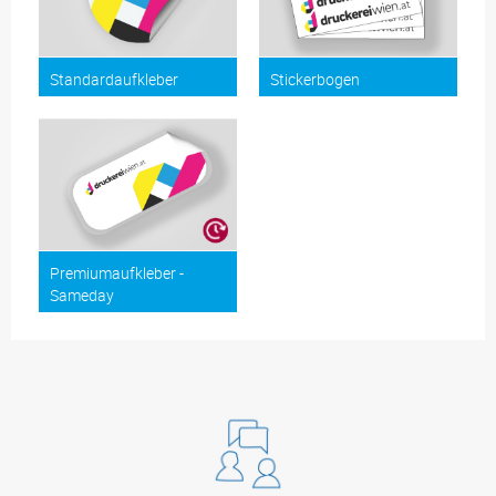
Standardaufkleber
Stickerbogen
Premiumaufkleber -
Sameday