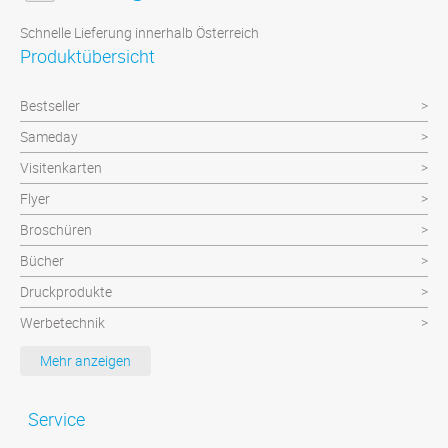
Schnelle Lieferung innerhalb Österreich
Produktübersicht
Bestseller
Sameday
Visitenkarten
Flyer
Broschüren
Bücher
Druckprodukte
Werbetechnik
Werbeartikel
Mehr anzeigen
Textilien
Plattendruck und Schilder
Service
Klebefolien/Aufkleber