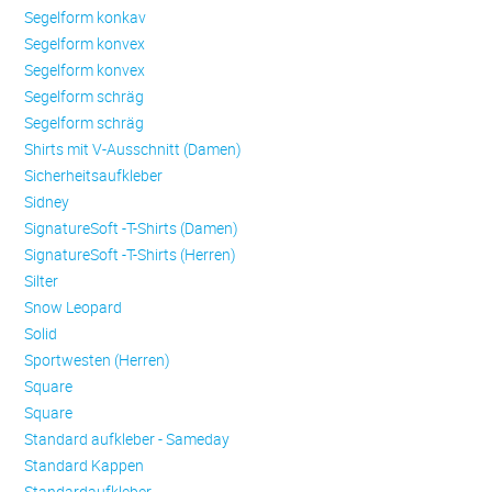
Se­gel­form konkav
Se­gel­form konvex
Se­gel­form konvex
Se­gel­form schräg
Se­gel­form schräg
Shirts mit V-Ausschnitt (Damen)
Sicherheitsaufkleber
Sidney
SignatureSoft -T-Shirts (Damen)
SignatureSoft -T-Shirts (Herren)
Silter
Snow Leopard
Solid
Sportwesten (Herren)
Square
Square
Standard aufkleber - Sameday
Standard Kappen
Standardaufkleber