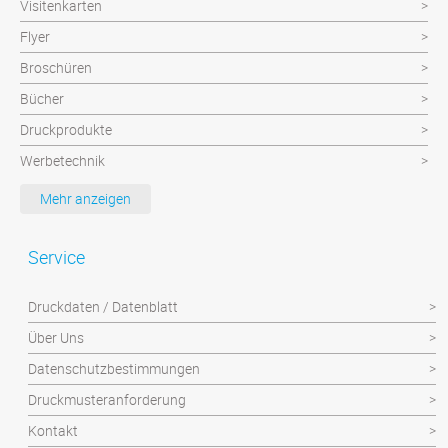
Visitenkarten
Flyer
Broschüren
Bücher
Druckprodukte
Werbetechnik
Werbeartikel
Mehr anzeigen
Textilien
Plattendruck und Schilder
Service
Klebefolien/Aufkleber
Druckdaten / Datenblatt
Über Uns
Datenschutzbestimmungen
Druckmusteranforderung
Kontakt