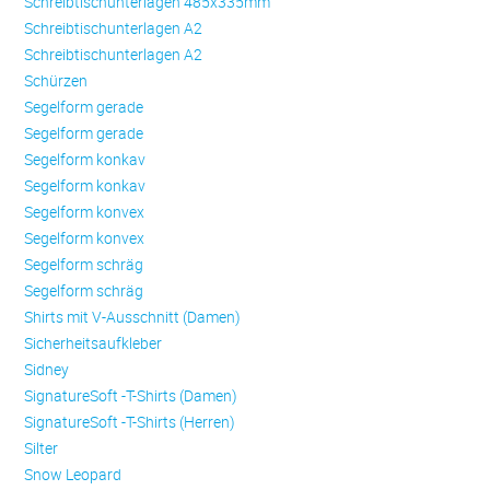
Schreibtischunterlagen 485x335mm
Schreibtischunterlagen A2
Schreibtischunterlagen A2
Schürzen
Se­gel­form ge­ra­de
Se­gel­form ge­ra­de
Se­gel­form konkav
Se­gel­form konkav
Se­gel­form konvex
Se­gel­form konvex
Se­gel­form schräg
Se­gel­form schräg
Shirts mit V-Ausschnitt (Damen)
Sicherheitsaufkleber
Sidney
SignatureSoft -T-Shirts (Damen)
SignatureSoft -T-Shirts (Herren)
Silter
Snow Leopard