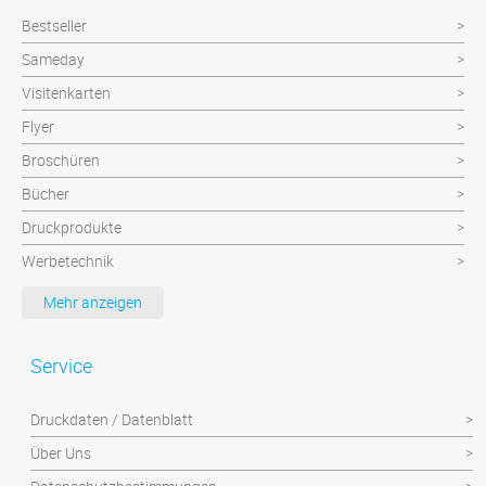
Bestseller
Sameday
Visitenkarten
Flyer
Broschüren
Bücher
Druckprodukte
Werbetechnik
Werbeartikel
Mehr anzeigen
Textilien
Plattendruck und Schilder
Service
Klebefolien/Aufkleber
Druckdaten / Datenblatt
Über Uns