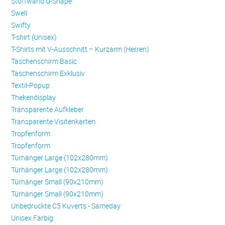
Stoffwand U-Shape
Swell
Swifty
T-shirt (Unisex)
T-Shirts mit V-Ausschnitt – Kurzarm (Herren)
Taschenschirm Basic
Taschenschirm Exklusiv
Textil-Popup
Thekendisplay
Transparente Aufkleber
Transparente Visitenkarten
Trop­fen­form
Trop­fen­form
Türhänger Large (102x280mm)
Türhänger Large (102x280mm)
Türhänger Small (90x210mm)
Türhänger Small (90x210mm)
Unbedruckte C5 Kuverts - Sameday
Unisex Färbig