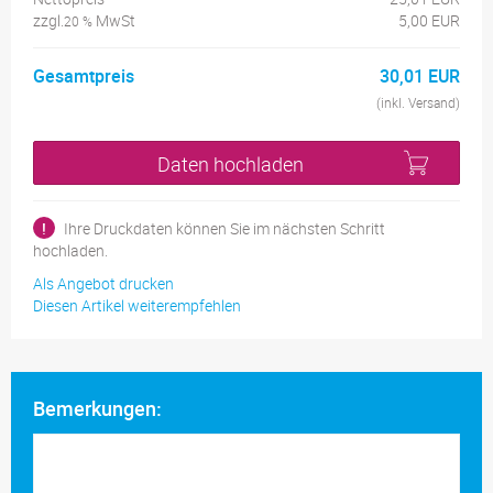
zzgl.
MwSt
5,00 EUR
20 %
Gesamtpreis
30,01 EUR
(inkl. Versand)
Daten hochladen
!
Ihre Druckdaten können Sie im nächsten Schritt
hochladen.
Als Angebot drucken
Diesen Artikel weiterempfehlen
Bemerkungen: