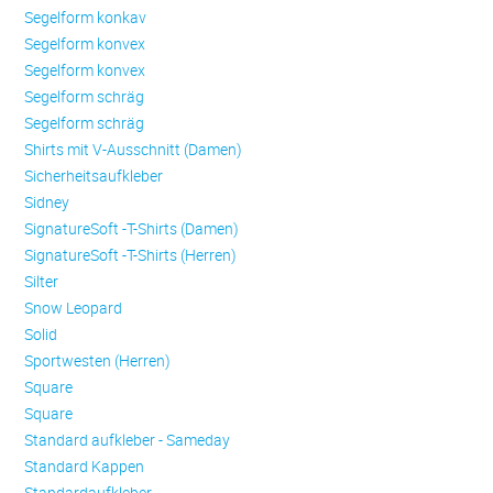
Se­gel­form konkav
Se­gel­form konvex
Se­gel­form konvex
Se­gel­form schräg
Se­gel­form schräg
Shirts mit V-Ausschnitt (Damen)
Sicherheitsaufkleber
Sidney
SignatureSoft -T-Shirts (Damen)
SignatureSoft -T-Shirts (Herren)
Silter
Snow Leopard
Solid
Sportwesten (Herren)
Square
Square
Standard aufkleber - Sameday
Standard Kappen
Standardaufkleber