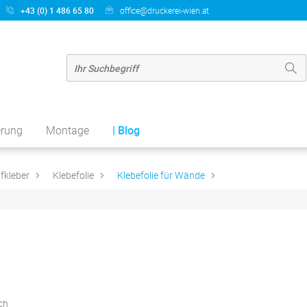
+43 (0) 1 486 65 80
office@druckerei-wien.at
erung
Montage
| Blog
fkleber
Klebefolie
Klebefolie für Wände
ch