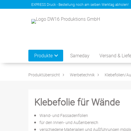
EXPRESS Druck - Bestellung noch am selben Werktag abholen!
Produkte
Sameday
Versand & Lief
Produktübersicht
Werbetechnik
Klebefolien/Au
Klebefolie für Wände
Wand- und Fassadenfolien
für den Innen- und Außenbereich
verschiedene Materialien und Außführungen mögli