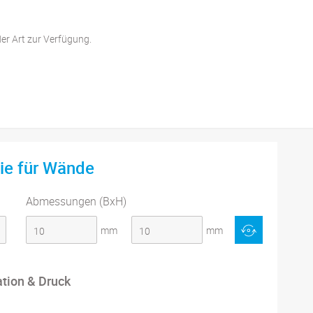
der Art zur Verfügung.
lie für Wände
Abmessungen (BxH)
mm
mm
ation & Druck