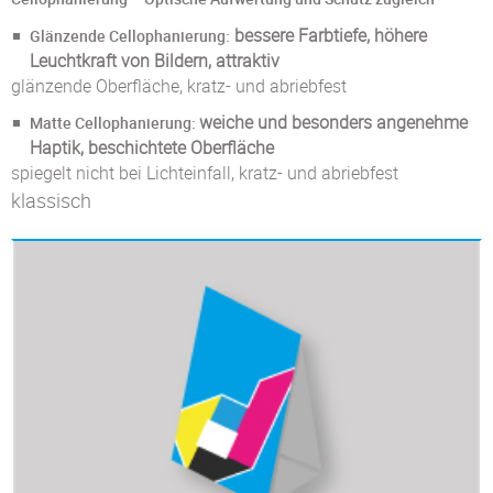
bessere Farbtiefe, höhere
Glänzende Cellophanierung:
Leuchtkraft von Bildern, attraktiv
glänzende Oberfläche, kratz- und abriebfest
weiche und besonders angenehme
Matte Cellophanierung:
Haptik, beschichtete Oberfläche
spiegelt nicht bei Lichteinfall, kratz- und abriebfest
klassisch