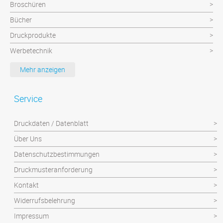
Broschüren
Bücher
Druckprodukte
Werbetechnik
Werbeartikel
Mehr anzeigen
Textilien
Plattendruck und Schilder
Service
Klebefolien/Aufkleber
Druckdaten / Datenblatt
Über Uns
Datenschutzbestimmungen
Druckmusteranforderung
Kontakt
Widerrufsbelehrung
Impressum