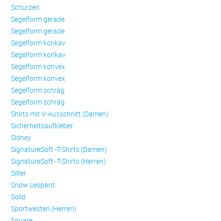
Schürzen
Se­gel­form ge­ra­de
Se­gel­form ge­ra­de
Se­gel­form konkav
Se­gel­form konkav
Se­gel­form konvex
Se­gel­form konvex
Se­gel­form schräg
Se­gel­form schräg
Shirts mit V-Ausschnitt (Damen)
Sicherheitsaufkleber
Sidney
SignatureSoft -T-Shirts (Damen)
SignatureSoft -T-Shirts (Herren)
Silter
Snow Leopard
Solid
Sportwesten (Herren)
Square