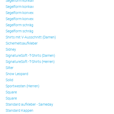
Se­gel­form konkav
Se­gel­form konkav
Se­gel­form konvex
Se­gel­form konvex
Se­gel­form schräg
Se­gel­form schräg
Shirts mit V-Ausschnitt (Damen)
Sicherheitsaufkleber
Sidney
SignatureSoft -T-Shirts (Damen)
SignatureSoft -T-Shirts (Herren)
Silter
Snow Leopard
Solid
Sportwesten (Herren)
Square
Square
Standard aufkleber - Sameday
Standard Kappen