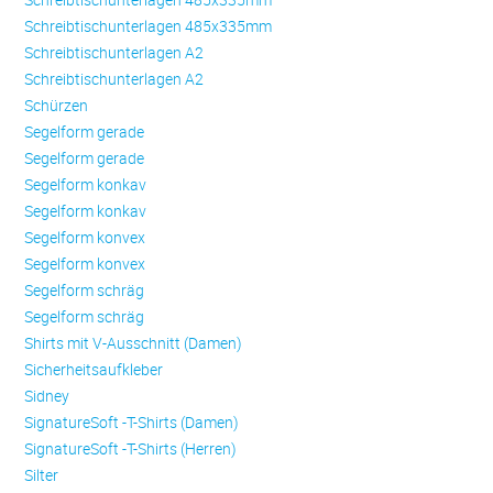
Schreibtischunterlagen 485x335mm
Schreibtischunterlagen A2
Schreibtischunterlagen A2
Schürzen
Se­gel­form ge­ra­de
Se­gel­form ge­ra­de
Se­gel­form konkav
Se­gel­form konkav
Se­gel­form konvex
Se­gel­form konvex
Se­gel­form schräg
Se­gel­form schräg
Shirts mit V-Ausschnitt (Damen)
Sicherheitsaufkleber
Sidney
SignatureSoft -T-Shirts (Damen)
SignatureSoft -T-Shirts (Herren)
Silter