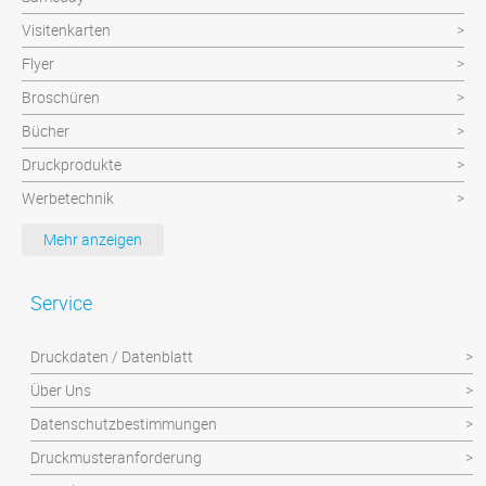
Visitenkarten
Flyer
Broschüren
Bücher
Druckprodukte
Werbetechnik
Werbeartikel
Mehr anzeigen
Textilien
Plattendruck und Schilder
Service
Klebefolien/Aufkleber
Druckdaten / Datenblatt
Über Uns
Datenschutzbestimmungen
Druckmusteranforderung