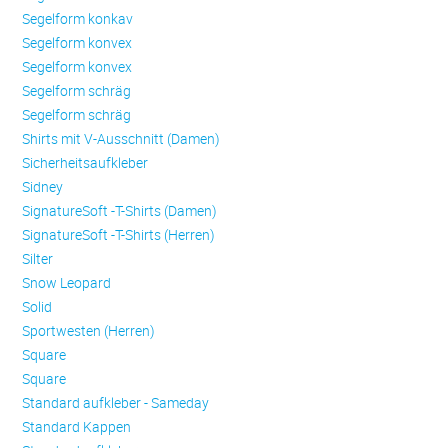
Se­gel­form konkav
Se­gel­form konvex
Se­gel­form konvex
Se­gel­form schräg
Se­gel­form schräg
Shirts mit V-Ausschnitt (Damen)
Sicherheitsaufkleber
Sidney
SignatureSoft -T-Shirts (Damen)
SignatureSoft -T-Shirts (Herren)
Silter
Snow Leopard
Solid
Sportwesten (Herren)
Square
Square
Standard aufkleber - Sameday
Standard Kappen