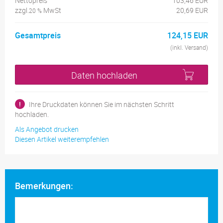
Nettopreis
103,46 EUR
zzgl.
MwSt
20,69 EUR
20 %
Gesamtpreis
124,15 EUR
(inkl. Versand)
Daten hochladen
!
Ihre Druckdaten können Sie im nächsten Schritt
hochladen.
Als Angebot drucken
Diesen Artikel weiterempfehlen
Bemerkungen: