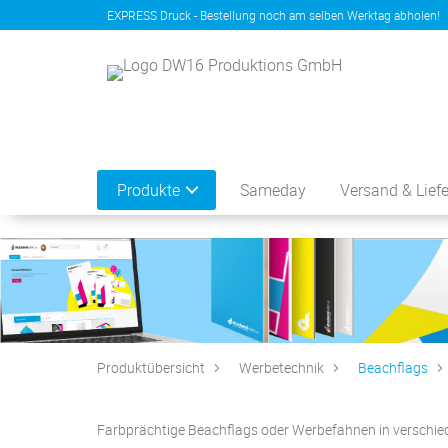
EXPRESS Druck - Bestellung noch am selben Werktag abholen!
Produkte
Sameday
Versand & Lief
Produktübersicht
Werbetechnik
Beachflags
Farbprächtige Beachflags oder Werbefahnen in verschied