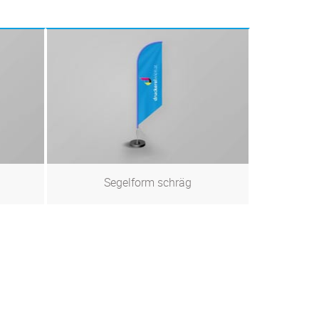
Se­gel­form schräg
Zum Produkt