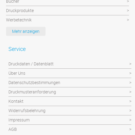
Bücher
Druckprodukte
Werbetechnik
Werbeartikel
Mehr anzeigen
Textilien
Plattendruck und Schilder
Service
Klebefolien/Aufkleber
Druckdaten / Datenblatt
Über Uns
Datenschutzbestimmungen
Druckmusteranforderung
Kontakt
Widerrufsbelehrung
Impressum
AGB