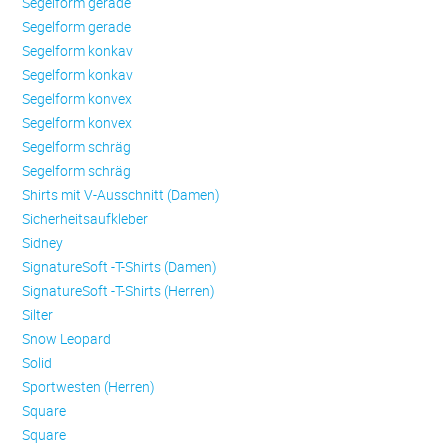
Se­gel­form ge­ra­de
Se­gel­form ge­ra­de
Se­gel­form konkav
Se­gel­form konkav
Se­gel­form konvex
Se­gel­form konvex
Se­gel­form schräg
Se­gel­form schräg
Shirts mit V-Ausschnitt (Damen)
Sicherheitsaufkleber
Sidney
SignatureSoft -T-Shirts (Damen)
SignatureSoft -T-Shirts (Herren)
Silter
Snow Leopard
Solid
Sportwesten (Herren)
Square
Square