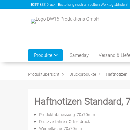
EXPRESS Druck - Bestellung noch am selben Werktag abholen!
Produkte
Sameday
Versand & Lief
Produktübersicht
Druckprodukte
Haftnotizen
Haftnotizen Standard
Produktabmessung: 70x70mm
Druckverfahren: Offsetdruck
Werbefläche: 70x70mm