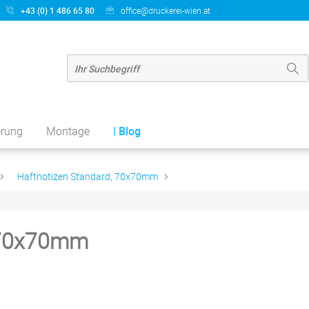
+43 (0) 1 486 65 80
office@druckerei-wien.at
erung
Montage
| Blog
Haftnotizen Standard, 70x70mm
, 70x70mm