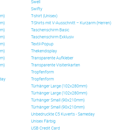
Swell
Swifty
mm)
T-shirt (Unisex)
mm)
T-Shirts mit V-Ausschnitt – Kurzarm (Herren)
mm)
Taschenschirm Basic
mm)
Taschenschirm Exklusiv
mm)
Textil-Popup
mm)
Thekendisplay
mm)
Transparente Aufkleber
mm)
Transparente Visitenkarten
Trop­fen­form
day
Trop­fen­form
Türhänger Large (102x280mm)
Türhänger Large (102x280mm)
Türhänger Small (90x210mm)
Türhänger Small (90x210mm)
Unbedruckte C5 Kuverts - Sameday
Unisex Färbig
USB Credit Card