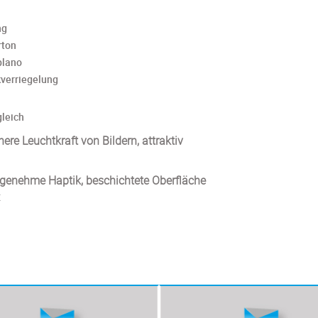
ng
rton
 plano
kverriegelung
gleich
ere Leuchtkraft von Bildern, attraktiv
genehme Haptik, beschichtete Oberfläche
t