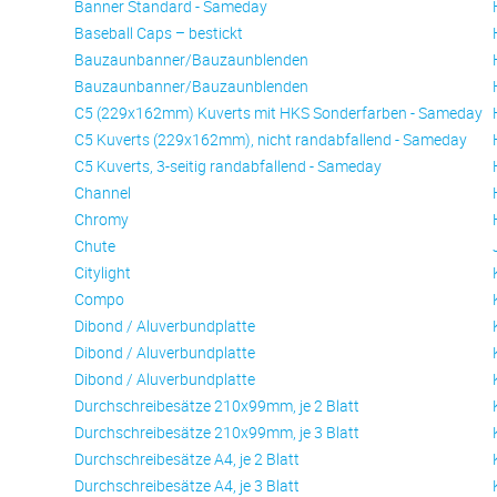
Banner Standard - Sameday
Baseball Caps – bestickt
Bauzaunbanner/Bauzaunblenden
Bauzaunbanner/Bauzaunblenden
C5 (229x162mm) Kuverts mit HKS Sonderfarben - Sameday
C5 Kuverts (229x162mm), nicht randabfallend - Sameday
C5 Kuverts, 3-seitig randabfallend - Sameday
Channel
Chromy
Chute
Citylight
Compo
Dibond / Aluverbundplatte
Dibond / Aluverbundplatte
Dibond / Aluverbundplatte
Durchschreibesätze 210x99mm, je 2 Blatt
Durchschreibesätze 210x99mm, je 3 Blatt
Durchschreibesätze A4, je 2 Blatt
Durchschreibesätze A4, je 3 Blatt