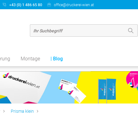
+43 (0) 1 486 65 80
office@druckerei-wien.at
erung
Montage
| Blog
r
Prisma klein