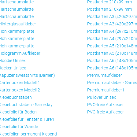
Hartschaumplatte
Postkarten 210x99 mm
Hartschaumplatte
Postkarten 210x99 mm
Hartschaumplatte
Postkarten A3 (420x297
Hinterglasaufkleber
Postkarten A3 (420x297
Hohlkammerplatte
Postkarten A4 (297x210
Hohlkammerplatte
Postkarten A4 (297x210
Hohlkammerplatte
Postkarten A5 (210x148
Hologramm Aufkleber
Postkarten A5 (210x148
Hoodie Unisex
Postkarten A6 (148x105
Jacken Unisex
Postkarten A6 (148x105
Kapuzensweatshirts (Damen)
Premiumaufkleber
Kartenboxen Modell 1
Premiumaufkleber - Same
Kartenboxen Modell 2
Premiumaufkleber1
Klebebuchstaben
Pullover Unisex
Klebebuchstaben - Sameday
PVC-freie Aufkleber
Klebefolie für Böden
PVC-freie Aufkleber
Klebefolie für Fenster & Türen
Klebefolie für Wände
Klebefolien permanent klebend