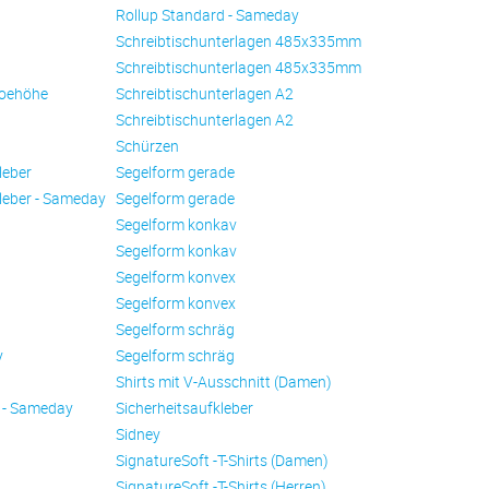
Rollup Standard - Sameday
Schreibtischunterlagen 485x335mm
Schreibtischunterlagen 485x335mm
oehöhe
Schreibtischunterlagen A2
Schreibtischunterlagen A2
Schürzen
leber
Se­gel­form ge­ra­de
leber - Sameday
Se­gel­form ge­ra­de
Se­gel­form konkav
Se­gel­form konkav
Se­gel­form konvex
Se­gel­form konvex
Se­gel­form schräg
y
Se­gel­form schräg
Shirts mit V-Ausschnitt (Damen)
 - Sameday
Sicherheitsaufkleber
Sidney
SignatureSoft -T-Shirts (Damen)
SignatureSoft -T-Shirts (Herren)