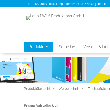
EXPRESS Druck - Bestellung noch am selben Werktag abholen!
Produkte
Sameday
Versand & Lief
Produktübersicht
Werbetechnik
Tischaufstelle
Prisma Aufsteller klein