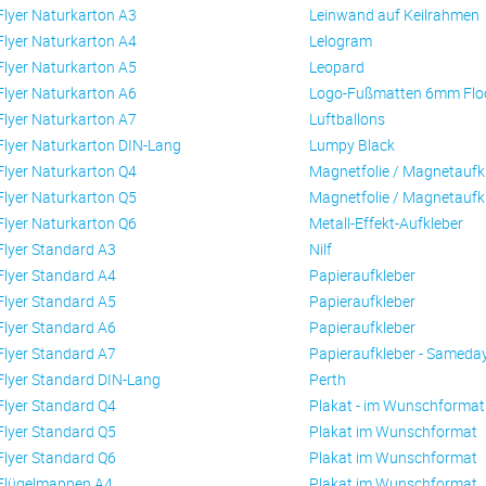
Flyer Naturkarton A3
Leinwand auf Keilrahmen
Flyer Naturkarton A4
Lelogram
Flyer Naturkarton A5
Leopard
Flyer Naturkarton A6
Logo-Fußmatten 6mm Flo
Flyer Naturkarton A7
Luftballons
Flyer Naturkarton DIN-Lang
Lumpy Black
Flyer Naturkarton Q4
Magnetfolie / Magnetaufk
Flyer Naturkarton Q5
Magnetfolie / Magnetaufk
Flyer Naturkarton Q6
Metall-Effekt-Aufkleber
Flyer Standard A3
Nilf
Flyer Standard A4
Papieraufkleber
Flyer Standard A5
Papieraufkleber
Flyer Standard A6
Papieraufkleber
Flyer Standard A7
Papieraufkleber - Sameda
Flyer Standard DIN-Lang
Perth
Flyer Standard Q4
Plakat - im Wunschformat
Flyer Standard Q5
Plakat im Wunschformat
Flyer Standard Q6
Plakat im Wunschformat
Flügelmappen A4
Plakat im Wunschformat