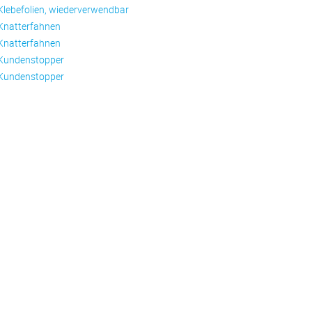
Klebefolien, wiederverwendbar
Knatterfahnen
Knatterfahnen
Kundenstopper
Kundenstopper