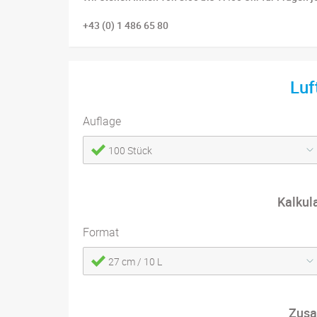
+43 (0) 1 486 65 80
Luf
Auflage
100 Stück
Kalkul
Format
27 cm / 10 L
Zusa