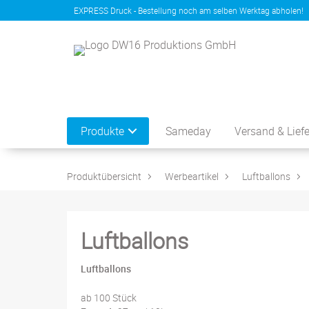
EXPRESS Druck - Bestellung noch am selben Werktag abholen!
Produkte
Sameday
Versand & Lief
Produktübersicht
Werbeartikel
Luftballons
Luftballons
Luftballons
ab 100 Stück