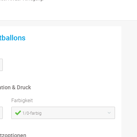
tballons
ation & Druck
Farbigkeit
1/0-farbig
tzoptionen