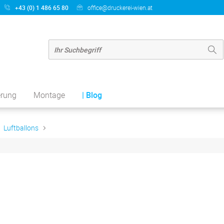
+43 (0) 1 486 65 80
office@druckerei-wien.at
erung
Montage
| Blog
Luftballons