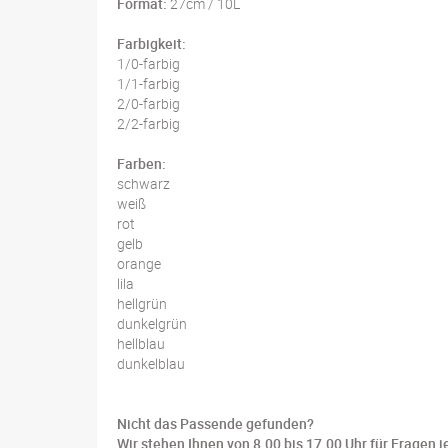
Format:
27cm / 10L
Farbigkeit:
1/0-farbig
1/1-farbig
2/0-farbig
2/2-farbig
Farben:
schwarz
weiß
rot
gelb
orange
lila
hellgrün
dunkelgrün
hellblau
dunkelblau
Nicht das Passende gefunden?
Wir stehen Ihnen von 8.00 bis 17.00 Uhr für Fragen j