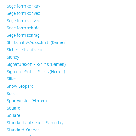
Se­gel­form konkav
Se­gel­form konvex
Se­gel­form konvex
Se­gel­form schräg
Se­gel­form schräg
Shirts mit V-Ausschnitt (Damen)
Sicherheitsaufkleber
Sidney
SignatureSoft -T-Shirts (Damen)
SignatureSoft -T-Shirts (Herren)
Silter
Snow Leopard
Solid
Sportwesten (Herren)
Square
Square
Standard aufkleber - Sameday
Standard Kappen