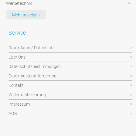
Werbetechnik
Werbeartikel
Mehr anzeigen
Textilien
Plattendruck und Schilder
Service
Klebefolien/Aufkleber
Druckdaten / Datenblatt
Über Uns
Datenschutzbestimmungen
Druckmusteranforderung
Kontakt
Widerrufsbelehrung
Impressum
AGB