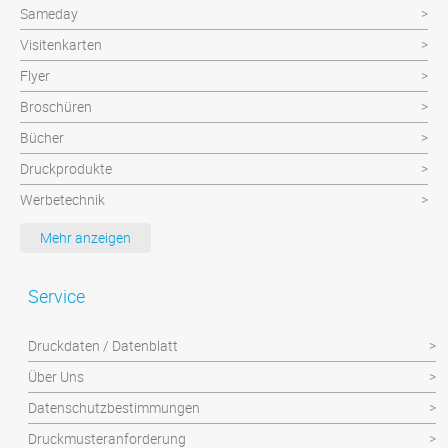
Sameday
Visitenkarten
Flyer
Broschüren
Bücher
Druckprodukte
Werbetechnik
Werbeartikel
Mehr anzeigen
Textilien
Plattendruck und Schilder
Service
Klebefolien/Aufkleber
Druckdaten / Datenblatt
Über Uns
Datenschutzbestimmungen
Druckmusteranforderung