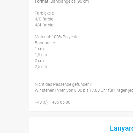
Format:
Bandlänge ca. 90 cm
Farbigkeit:
4/0-farbig
4/4-farbig
Material: 100% Polyester
Bandbreite:
1 cm
1,5 cm
2 cm
2,5 cm
Nicht das Passende gefunden?
Wir stehen Ihnen von 8.00 bis 17.00 Uhr für Fragen je
+43 (0) 1 486 65 80
Lanyar