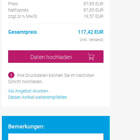
Preis
97,85 EUR
Nettopreis
97,85 EUR
zzgl.
MwSt
19,57 EUR
20 %
Gesamtpreis
117,42 EUR
(inkl. Versand)
Daten hochladen
!
Ihre Druckdaten können Sie im nächsten
Schritt hochladen.
Als Angebot drucken
Diesen Artikel weiterempfehlen
Bemerkungen: