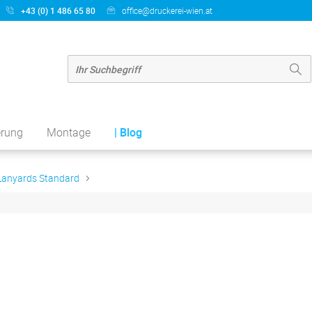
+43 (0) 1 486 65 80
office@druckerei-wien.at
erung
Montage
| Blog
Lanyards Standard