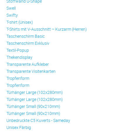
Stoffwand U-Shape
Swell
Swifty
T-shirt (Unisex)
T-Shirts mit V-Ausschnitt – Kurzarm (Herren)
Taschenschirm Basic
Taschenschirm Exklusiv
Textil-Popup
Thekendisplay
Transparente Aufkleber
Transparente Visitenkarten
Trop­fen­form
Trop­fen­form
Türhänger Large (102x280mm)
Türhänger Large (102x280mm)
Türhänger Small (90x210mm)
Türhänger Small (90x210mm)
Unbedruckte C5 Kuverts - Sameday
Unisex Färbig