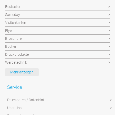
Bestseller
Sameday
Visitenkarten
Flyer
Broschüren
Bücher
Druckprodukte
Werbetechnik
Werbeartikel
Mehr anzeigen
Textilien
Plattendruck und Schilder
Service
Klebefolien/Aufkleber
Druckdaten / Datenblatt
Über Uns