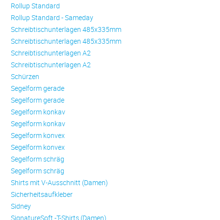
Rollup Standard
Rollup Standard - Sameday
Schreibtischunterlagen 485x335mm
Schreibtischunterlagen 485x335mm
Schreibtischunterlagen A2
Schreibtischunterlagen A2
Schürzen
Se­gel­form ge­ra­de
Se­gel­form ge­ra­de
Se­gel­form konkav
Se­gel­form konkav
Se­gel­form konvex
Se­gel­form konvex
Se­gel­form schräg
Se­gel­form schräg
Shirts mit V-Ausschnitt (Damen)
Sicherheitsaufkleber
Sidney
SignatureSoft -T-Shirts (Damen)