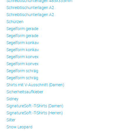
Schreibtischunterlagen 485x335mm
Schreibtischunterlagen A2
Schreibtischunterlagen A2
Schürzen
Se­gel­form ge­ra­de
Se­gel­form ge­ra­de
Se­gel­form konkav
Se­gel­form konkav
Se­gel­form konvex
Se­gel­form konvex
Se­gel­form schräg
Se­gel­form schräg
Shirts mit V-Ausschnitt (Damen)
Sicherheitsaufkleber
Sidney
SignatureSoft -T-Shirts (Damen)
SignatureSoft -T-Shirts (Herren)
Silter
Snow Leopard