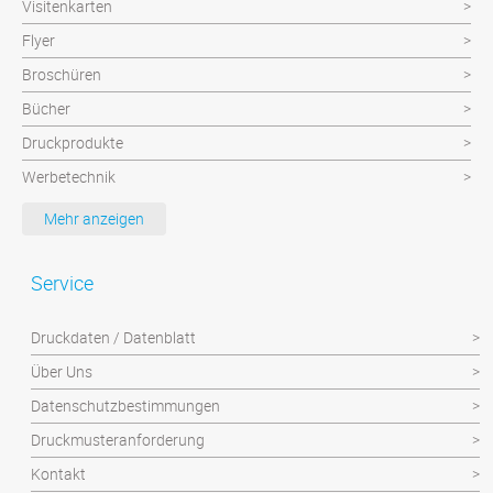
Visitenkarten
Flyer
Broschüren
Bücher
Druckprodukte
Werbetechnik
Werbeartikel
Mehr anzeigen
Textilien
Plattendruck und Schilder
Service
Klebefolien/Aufkleber
Druckdaten / Datenblatt
Über Uns
Datenschutzbestimmungen
Druckmusteranforderung
Kontakt