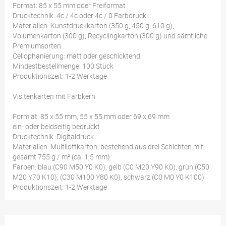
Format: 85 x 55 mm oder Freiformat
Drucktechnik: 4c / 4c oder 4c / 0 Farbdruck
Materialien: Kunstdruckkarton (350 g, 450 g, 610 g),
Volumenkarton (300 g), Recyclingkarton (300 g) und sämtliche
Premiumsorten
Cellophanierung: matt oder geschicktend
Mindestbestellmenge: 100 Stück
Produktionszeit: 1-2 Werktage
Visitenkarten mit Farbkern
Formiat: 85 x 55 mm, 55 x 55 mm oder 69 x 69 mm
ein- oder beidseitig bedruckt
Drucktechnik: Digitaldruck
Materialien: Multiloftkarton, bestehend aus drei Schichten mit
gesamt 755 g / m² (ca. 1,5 mm)
Farben: blau (C90 M50 Y0 K0), gelb (C0 M20 Y90 K0), grün (C50
M20 Y70 K10), (C30 M100 Y80 K0), schwarz (C0 M0 Y0 K100)
Produktionszeit: 1-2 Werktage