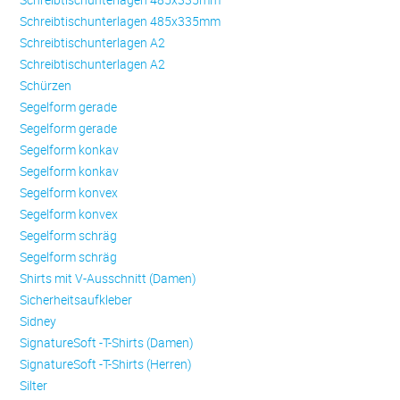
Schreibtischunterlagen 485x335mm
Schreibtischunterlagen A2
Schreibtischunterlagen A2
Schürzen
Se­gel­form ge­ra­de
Se­gel­form ge­ra­de
Se­gel­form konkav
Se­gel­form konkav
Se­gel­form konvex
Se­gel­form konvex
Se­gel­form schräg
Se­gel­form schräg
Shirts mit V-Ausschnitt (Damen)
Sicherheitsaufkleber
Sidney
SignatureSoft -T-Shirts (Damen)
SignatureSoft -T-Shirts (Herren)
Silter