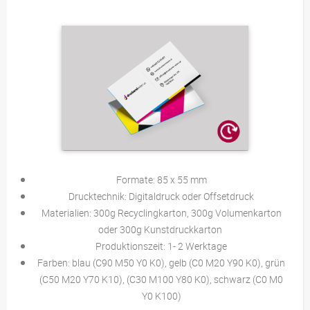
Formate: 85 x 55 mm
Drucktechnik: Digitaldruck oder Offsetdruck
Materialien: 300g Recyclingkarton, 300g Volumenkarton
oder 300g Kunstdruckkarton
Produktionszeit: 1- 2 Werktage
​Farben: blau (C90 M50 Y0 K0), gelb (C0 M20 Y90 K0), grün
(C50 M20 Y70 K10), (C30 M100 Y80 K0), schwarz (C0 M0
Y0 K100)