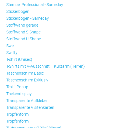
Stempel Professional - Sameday
Stickerbogen
Stickerbogen - Sameday
Stoffwand gerade
Stoffwand S-Shape
Stoffwand U-Shape
Swell
Swifty
T-shirt (Unisex)
T-Shirts mit V-Ausschnitt – Kurzarm (Herren)
Taschenschirm Basic
Taschenschirm Exklusiv
Textil-Popup
Thekendisplay
Transparente Aufkleber
Transparente Visitenkarten
Trop­fen­form
Trop­fen­form
Türhänger Large (102x280mm)