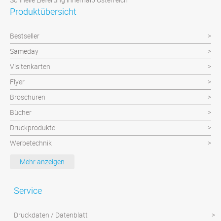
Produktübersicht
Bestseller
Sameday
Visitenkarten
Flyer
Broschüren
Bücher
Druckprodukte
Werbetechnik
Werbeartikel
Mehr anzeigen
Textilien
Plattendruck und Schilder
Service
Klebefolien/Aufkleber
Druckdaten / Datenblatt