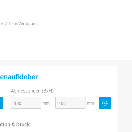
der Art zur Verfügung.
enaufkleber
Abmessungen (BxH)
mm
mm
ation & Druck