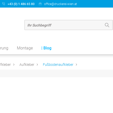
+43 (0) 1 486 65 80
office@druckerei-wien.at
erung
Montage
| Blog
fkleber
Aufkleber
Fußbodenaufkleber