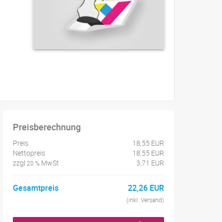
Preisberechnung
Preis
18,55 EUR
Nettopreis
18,55 EUR
zzgl.
MwSt
3,71 EUR
20 %
Gesamtpreis
22,26 EUR
(inkl. Versand)