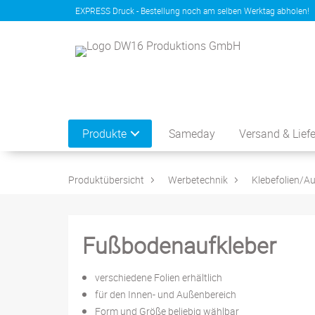
EXPRESS Druck - Bestellung noch am selben Werktag abholen!
Produkte
Sameday
Versand & Lief
Produktübersicht
Werbetechnik
Klebefolien/Au
Fußbodenaufkleber
verschiedene Folien erhältlich
für den Innen- und Außenbereich
Form und Größe beliebig wählbar