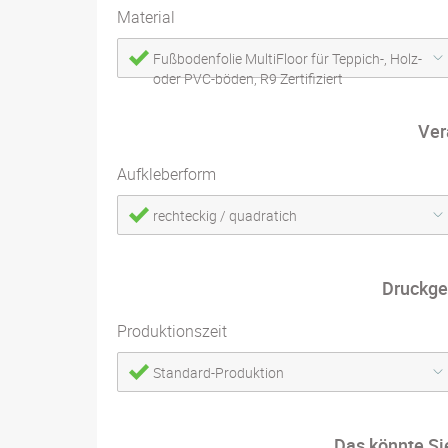
Material
Fußbodenfolie MultiFloor für Teppich-, Holz-
oder PVC-böden, R9 Zertifiziert
Ver
Aufkleberform
rechteckig / quadratich
Druckge
Produktionszeit
Standard-Produktion
Das könnte Si