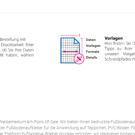
s Werbemedium am Point-Of-Sale. Wir bieten Ihnen bedruckte Fußbodenauf
alten Fußbodenaufkleber für die Anwendung auf Teppichen, PVC-Böden, Fli
der Freiform-Fußbodenaufkleber drucken möchten, wir realisieren binnen k