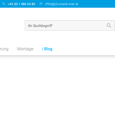
+43 (0) 1 486 65 80
office@druckerei-wien.at
erung
Montage
| Blog