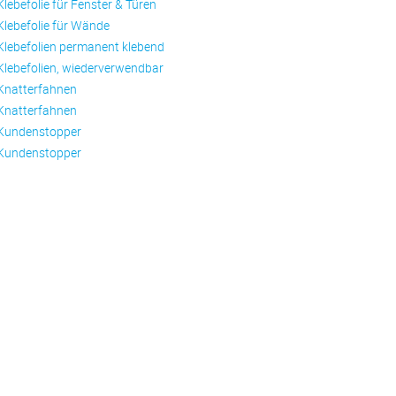
Klebefolie für Fenster & Türen
Klebefolie für Wände
Klebefolien permanent klebend
Klebefolien, wiederverwendbar
Knatterfahnen
Knatterfahnen
Kundenstopper
Kundenstopper