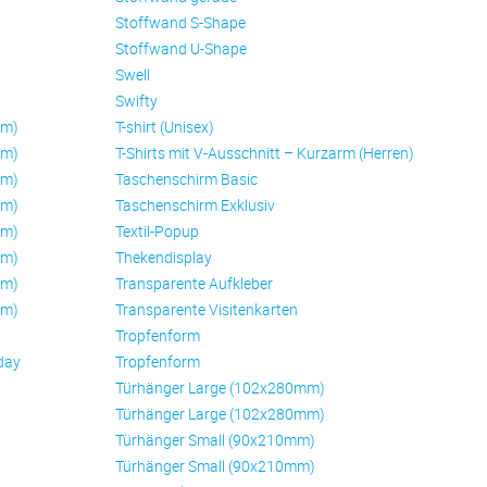
Stoffwand S-Shape
Stoffwand U-Shape
Swell
Swifty
mm)
T-shirt (Unisex)
mm)
T-Shirts mit V-Ausschnitt – Kurzarm (Herren)
mm)
Taschenschirm Basic
mm)
Taschenschirm Exklusiv
mm)
Textil-Popup
mm)
Thekendisplay
mm)
Transparente Aufkleber
mm)
Transparente Visitenkarten
Trop­fen­form
day
Trop­fen­form
Türhänger Large (102x280mm)
Türhänger Large (102x280mm)
Türhänger Small (90x210mm)
Türhänger Small (90x210mm)