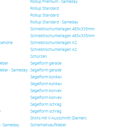
Rollup Premium - Sameday
Rollup Standard
Rollup Standard
Rollup Standard - Sameday
Schreibtischunterlagen 485x335mm
Schreibtischunterlagen 485x335mm
oehöhe
Schreibtischunterlagen A2
Schreibtischunterlagen A2
Schürzen
leber
Se­gel­form ge­ra­de
leber - Sameday
Se­gel­form ge­ra­de
Se­gel­form konkav
Se­gel­form konkav
Se­gel­form konvex
Se­gel­form konvex
Se­gel­form schräg
y
Se­gel­form schräg
Shirts mit V-Ausschnitt (Damen)
 - Sameday
Sicherheitsaufkleber