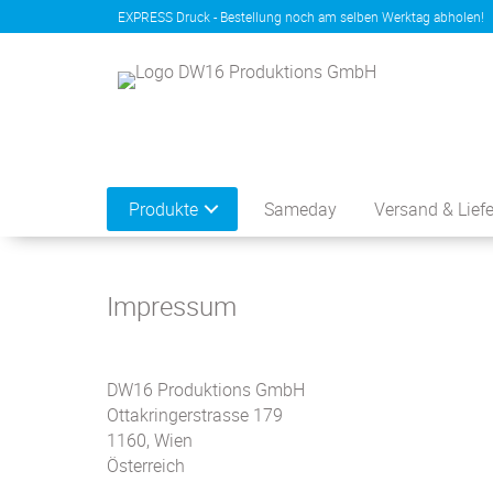
EXPRESS Druck - Bestellung noch am selben Werktag abholen!
Produkte
Sameday
Versand & Lief
Impressum
DW16 Produktions GmbH
Ottakringerstrasse 179
1160, Wien
Österreich