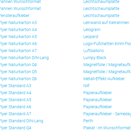
Fahnen Wunschformat
Leichtschaumplatte
Fahnen Wunschformat
Leichtschaumplatte
Fensteraufkleber
Leichtschaumplatte
Flyer Naturkarton A3
Leinwand auf Keilrahmen
Flyer Naturkarton A4
Lelogram
Flyer Naturkarton A5
Leopard
Flyer Naturkarton A6
Logo-Fußmatten 6mm Flo
Flyer Naturkarton A7
Luftballons
Flyer Naturkarton DIN-Lang
Lumpy Black
Flyer Naturkarton Q4
Magnetfolie / Magnetaufk
Flyer Naturkarton Q5
Magnetfolie / Magnetaufk
Flyer Naturkarton Q6
Metall-Effekt-Aufkleber
Flyer Standard A3
Nilf
Flyer Standard A4
Papieraufkleber
Flyer Standard A5
Papieraufkleber
Flyer Standard A6
Papieraufkleber
Flyer Standard A7
Papieraufkleber - Sameda
Flyer Standard DIN-Lang
Perth
Flyer Standard Q4
Plakat - im Wunschformat