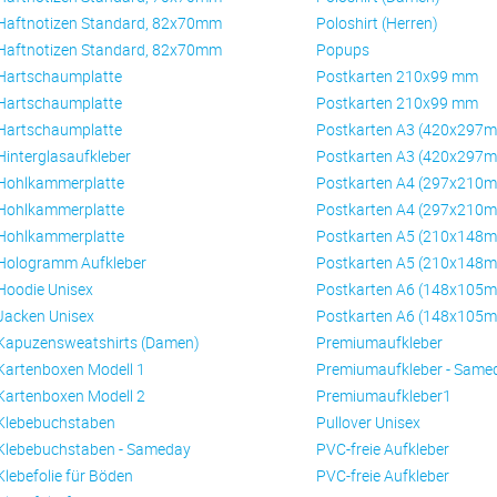
Haftnotizen Standard, 82x70mm
Poloshirt (Herren)
Haftnotizen Standard, 82x70mm
Popups
Hartschaumplatte
Postkarten 210x99 mm
Hartschaumplatte
Postkarten 210x99 mm
Hartschaumplatte
Postkarten A3 (420x297
Hinterglasaufkleber
Postkarten A3 (420x297
Hohlkammerplatte
Postkarten A4 (297x210
Hohlkammerplatte
Postkarten A4 (297x210
Hohlkammerplatte
Postkarten A5 (210x148
Hologramm Aufkleber
Postkarten A5 (210x148
Hoodie Unisex
Postkarten A6 (148x105
Jacken Unisex
Postkarten A6 (148x105
Kapuzensweatshirts (Damen)
Premiumaufkleber
Kartenboxen Modell 1
Premiumaufkleber - Same
Kartenboxen Modell 2
Premiumaufkleber1
Klebebuchstaben
Pullover Unisex
Klebebuchstaben - Sameday
PVC-freie Aufkleber
Klebefolie für Böden
PVC-freie Aufkleber