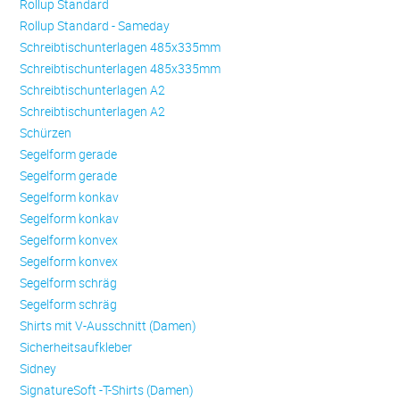
Rollup Standard
Rollup Standard - Sameday
Schreibtischunterlagen 485x335mm
Schreibtischunterlagen 485x335mm
Schreibtischunterlagen A2
Schreibtischunterlagen A2
Schürzen
Se­gel­form ge­ra­de
Se­gel­form ge­ra­de
Se­gel­form konkav
Se­gel­form konkav
Se­gel­form konvex
Se­gel­form konvex
Se­gel­form schräg
Se­gel­form schräg
Shirts mit V-Ausschnitt (Damen)
Sicherheitsaufkleber
Sidney
SignatureSoft -T-Shirts (Damen)