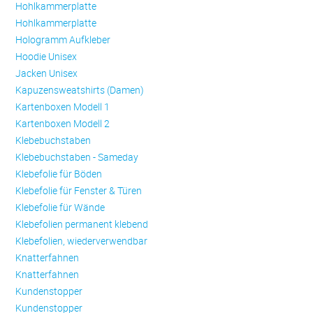
Hohlkammerplatte
Hohlkammerplatte
Hologramm Aufkleber
Hoodie Unisex
Jacken Unisex
Kapuzensweatshirts (Damen)
Kartenboxen Modell 1
Kartenboxen Modell 2
Klebebuchstaben
Klebebuchstaben - Sameday
Klebefolie für Böden
Klebefolie für Fenster & Türen
Klebefolie für Wände
Klebefolien permanent klebend
Klebefolien, wiederverwendbar
Knatterfahnen
Knatterfahnen
Kundenstopper
Kundenstopper