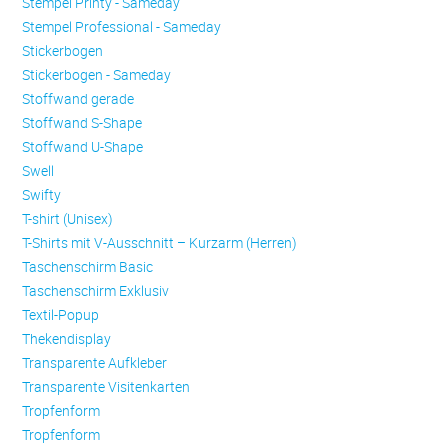
Stempel Printy - Sameday
Stempel Professional - Sameday
Stickerbogen
Stickerbogen - Sameday
Stoffwand gerade
Stoffwand S-Shape
Stoffwand U-Shape
Swell
Swifty
T-shirt (Unisex)
T-Shirts mit V-Ausschnitt – Kurzarm (Herren)
Taschenschirm Basic
Taschenschirm Exklusiv
Textil-Popup
Thekendisplay
Transparente Aufkleber
Transparente Visitenkarten
Trop­fen­form
Trop­fen­form