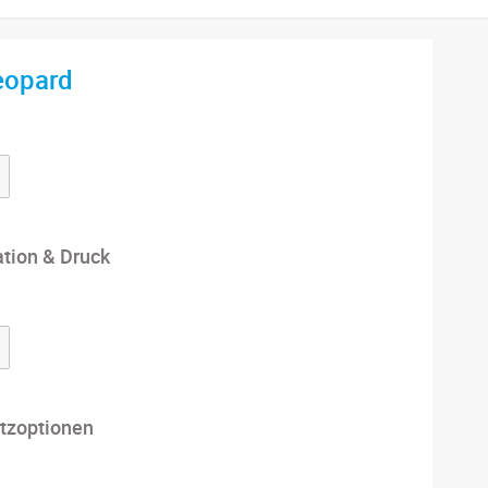
eopard
ation & Druck
tzoptionen