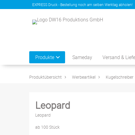
EXPRESS Druck - Bestellung noch am selben Werktag abholen!
Produkte
Sameday
Versand & Lief
Produktübersicht
Werbeartikel
Kugelschreiber
Leopard
Leopard
ab 100 Stück