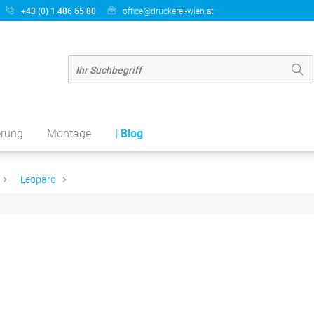
+43 (0) 1 486 65 80
office@druckerei-wien.at
erung
Montage
| Blog
Leopard