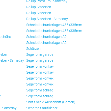
Rollup Premium - Sameday
Rollup Standard
Rollup Standard
Rollup Standard - Sameday
Schreibtischunterlagen 485x335mm
Schreibtischunterlagen 485x335mm
oehöhe
Schreibtischunterlagen A2
Schreibtischunterlagen A2
Schürzen
leber
Se­gel­form ge­ra­de
leber - Sameday
Se­gel­form ge­ra­de
Se­gel­form konkav
Se­gel­form konkav
Se­gel­form konvex
Se­gel­form konvex
Se­gel­form schräg
y
Se­gel­form schräg
Shirts mit V-Ausschnitt (Damen)
 - Sameday
Sicherheitsaufkleber