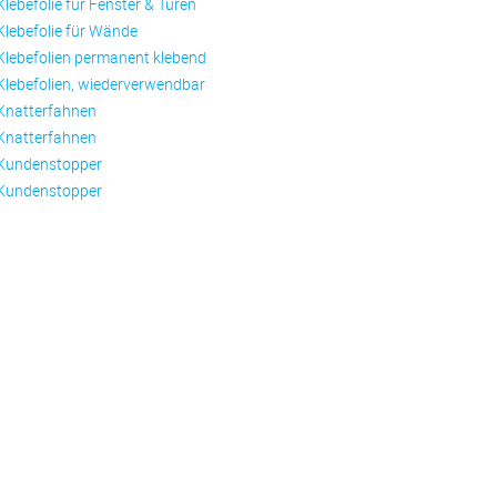
Klebefolie für Fenster & Türen
Klebefolie für Wände
Klebefolien permanent klebend
Klebefolien, wiederverwendbar
Knatterfahnen
Knatterfahnen
Kundenstopper
Kundenstopper