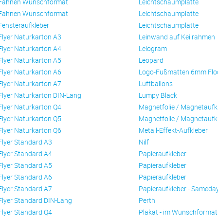
Fahnen Wunschformat
Leichtschaumplatte
Fahnen Wunschformat
Leichtschaumplatte
Fensteraufkleber
Leichtschaumplatte
Flyer Naturkarton A3
Leinwand auf Keilrahmen
Flyer Naturkarton A4
Lelogram
Flyer Naturkarton A5
Leopard
Flyer Naturkarton A6
Logo-Fußmatten 6mm Flo
Flyer Naturkarton A7
Luftballons
Flyer Naturkarton DIN-Lang
Lumpy Black
Flyer Naturkarton Q4
Magnetfolie / Magnetaufk
Flyer Naturkarton Q5
Magnetfolie / Magnetaufk
Flyer Naturkarton Q6
Metall-Effekt-Aufkleber
Flyer Standard A3
Nilf
Flyer Standard A4
Papieraufkleber
Flyer Standard A5
Papieraufkleber
Flyer Standard A6
Papieraufkleber
Flyer Standard A7
Papieraufkleber - Sameda
Flyer Standard DIN-Lang
Perth
Flyer Standard Q4
Plakat - im Wunschformat