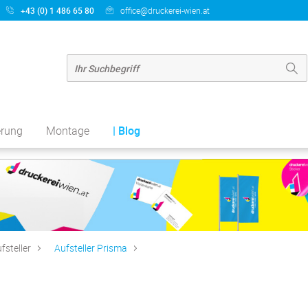
+43 (0) 1 486 65 80
office@druckerei-wien.at
erung
Montage
| Blog
fsteller
Aufsteller Prisma