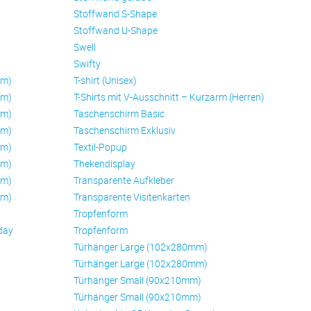
Stoffwand S-Shape
Stoffwand U-Shape
Swell
Swifty
mm)
T-shirt (Unisex)
mm)
T-Shirts mit V-Ausschnitt – Kurzarm (Herren)
mm)
Taschenschirm Basic
mm)
Taschenschirm Exklusiv
mm)
Textil-Popup
mm)
Thekendisplay
mm)
Transparente Aufkleber
mm)
Transparente Visitenkarten
Trop­fen­form
day
Trop­fen­form
Türhänger Large (102x280mm)
Türhänger Large (102x280mm)
Türhänger Small (90x210mm)
Türhänger Small (90x210mm)