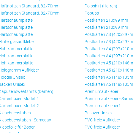
Haftnotizen Standard, 82x70mm
Poloshirt (Herren)
Haftnotizen Standard, 82x70mm
Popups
Hartschaumplatte
Postkarten 210x99 mm
Hartschaumplatte
Postkarten 210x99 mm
Hartschaumplatte
Postkarten A3 (420x297
Hinterglasaufkleber
Postkarten A3 (420x297
Hohlkammerplatte
Postkarten A4 (297x210
Hohlkammerplatte
Postkarten A4 (297x210
Hohlkammerplatte
Postkarten A5 (210x148
Hologramm Aufkleber
Postkarten A5 (210x148
Hoodie Unisex
Postkarten A6 (148x105
Jacken Unisex
Postkarten A6 (148x105
Kapuzensweatshirts (Damen)
Premiumaufkleber
Kartenboxen Modell 1
Premiumaufkleber - Same
Kartenboxen Modell 2
Premiumaufkleber1
Klebebuchstaben
Pullover Unisex
Klebebuchstaben - Sameday
PVC-freie Aufkleber
Klebefolie für Böden
PVC-freie Aufkleber