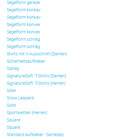
Se­gel­form ge­ra­de
Se­gel­form konkav
Se­gel­form konkav
Se­gel­form konvex
Se­gel­form konvex
Se­gel­form schräg
Se­gel­form schräg
Shirts mit V-Ausschnitt (Damen)
Sicherheitsaufkleber
Sidney
SignatureSoft -T-Shirts (Damen)
SignatureSoft -T-Shirts (Herren)
Silter
Snow Leopard
Solid
Sportwesten (Herren)
Square
Square
Standard aufkleber - Sameday