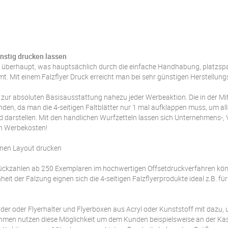
nstig drucken lassen
n überhaupt, was hauptsächlich durch die einfache Handhabung, platzspa
t. Mit einem Falzflyer Druck erreicht man bei sehr günstigen Herstellung
 zur absoluten Basisausstattung nahezu jeder Werbeaktion. Die in der Mitte
den, da man die 4-seitigen Faltblätter nur 1 mal aufklappen muss, um all
darstellen. Mit den handlichen Wurfzetteln lassen sich Unternehmens-,
en Werbekosten!
genen Layout drucken
 Stückzahlen ab 250 Exemplaren im hochwertigen Offsetdruckverfahren kön
heit der Falzung eignen sich die 4-seitigen Falzflyerprodukte ideal z.B. 
nder oder Flyerhalter und Flyerboxen aus Acryl oder Kunststoff mit dazu
rnehmen nutzen diese Möglichkeit um dem Kunden beispielsweise an der Ka