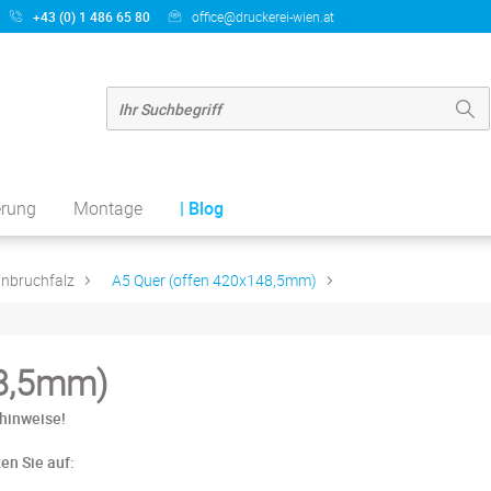
+43 (0) 1 486 65 80
office@druckerei-wien.at
erung
Montage
| Blog
inbruchfalz
A5 Quer (offen 420x148,5mm)
48,5mm)
hinweise!
en Sie auf: