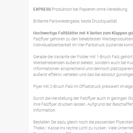
EXPRESS
Produktion bei Papieren ohne Veredelung
Brillante Farbwiedergabe, beste Druckqualität
Hochwertige Faltblätter mit 4 Seiten zum Klappen gü
Falzflyer gehören zu den beliebtesten Werbeprodukte
Individualisierbarkeit im Vier-Farbdruck zustande komm
Gerade die Variante der Folder mit 1-Bruch Falz gehört
Werbetreibenden äußerst beliebt, sondern auch bei Kun
Informationen ansprechend und dennoch platzsparend 
äußerst effektiv verteilen und das bei absolut günstig
Flyer mit 2-Bruch Falz im Offsetdruck preiswert im ei
Durch die Herstellung der Falzflyer auch in geringen
Ihre Falzflyer drucken lassen. Aufgrund der Beschaffen
Information.
Bestellen Sie dazu gleich noch die passenden Flyerstä
Theke / Kasse ins rechte Licht zu rücken. Viele Unte