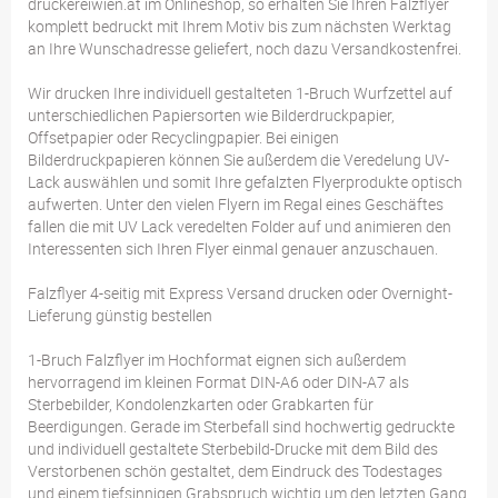
druckereiwien.at im Onlineshop, so erhalten Sie Ihren Falzflyer
komplett bedruckt mit Ihrem Motiv bis zum nächsten Werktag
an Ihre Wunschadresse geliefert, noch dazu Versandkostenfrei.
Wir drucken Ihre individuell gestalteten 1-Bruch Wurfzettel auf
unterschiedlichen Papiersorten wie Bilderdruckpapier,
Offsetpapier oder Recyclingpapier. Bei einigen
Bilderdruckpapieren können Sie außerdem die Veredelung UV-
Lack auswählen und somit Ihre gefalzten Flyerprodukte optisch
aufwerten. Unter den vielen Flyern im Regal eines Geschäftes
fallen die mit UV Lack veredelten Folder auf und animieren den
Interessenten sich Ihren Flyer einmal genauer anzuschauen.
Falzflyer 4-seitig mit Express Versand drucken oder Overnight-
Lieferung günstig bestellen
1-Bruch Falzflyer im Hochformat eignen sich außerdem
hervorragend im kleinen Format DIN-A6 oder DIN-A7 als
Sterbebilder, Kondolenzkarten oder Grabkarten für
Beerdigungen. Gerade im Sterbefall sind hochwertig gedruckte
und individuell gestaltete Sterbebild-Drucke mit dem Bild des
Verstorbenen schön gestaltet, dem Eindruck des Todestages
und einem tiefsinnigen Grabspruch wichtig um den letzten Gang