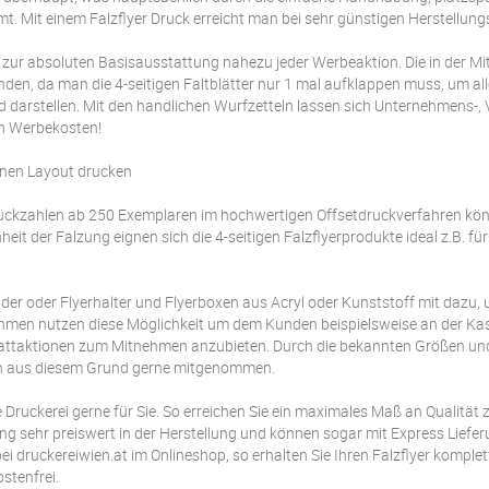
t. Mit einem Falzflyer Druck erreicht man bei sehr günstigen Herstellung
 zur absoluten Basisausstattung nahezu jeder Werbeaktion. Die in der Mitte
den, da man die 4-seitigen Faltblätter nur 1 mal aufklappen muss, um all
darstellen. Mit den handlichen Wurfzetteln lassen sich Unternehmens-,
en Werbekosten!
genen Layout drucken
 Stückzahlen ab 250 Exemplaren im hochwertigen Offsetdruckverfahren kön
heit der Falzung eignen sich die 4-seitigen Falzflyerprodukte ideal z.B. 
nder oder Flyerhalter und Flyerboxen aus Acryl oder Kunststoff mit dazu
rnehmen nutzen diese Möglichkeit um dem Kunden beispielsweise an der Ka
attaktionen zum Mitnehmen anzubieten. Durch die bekannten Größen und 
ch aus diesem Grund gerne mitgenommen.
Druckerei gerne für Sie. So erreichen Sie ein maximales Maß an Qualität z
ng sehr preiswert in der Herstellung und können sogar mit Express Lieferu
ei druckereiwien.at im Onlineshop, so erhalten Sie Ihren Falzflyer kompl
stenfrei.