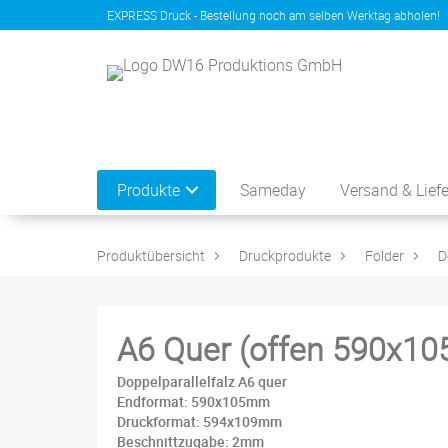
EXPRESS Druck - Bestellung noch am selben Werktag abholen!
Produkte
Sameday
Versand & Lief
Produktübersicht
Druckprodukte
Folder
D
A6 Quer (offen 590x1
Doppelparallelfalz A6 quer
Endformat: 590x105mm
Druckformat: 594x109mm
Beschnittzugabe: 2mm