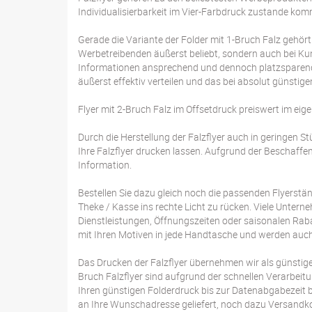
Individualisierbarkeit im Vier-Farbdruck zustande komm
Gerade die Variante der Folder mit 1-Bruch Falz gehört
Werbetreibenden äußerst beliebt, sondern auch bei Kun
Informationen ansprechend und dennoch platzsparend 
äußerst effektiv verteilen und das bei absolut günstig
Flyer mit 2-Bruch Falz im Offsetdruck preiswert im ei
Durch die Herstellung der Falzflyer auch in geringen
Ihre Falzflyer drucken lassen. Aufgrund der Beschaffen
Information.
Bestellen Sie dazu gleich noch die passenden Flyerstä
Theke / Kasse ins rechte Licht zu rücken. Viele Unte
Dienstleistungen, Öffnungszeiten oder saisonalen Rab
mit Ihren Motiven in jede Handtasche und werden au
Das Drucken der Falzflyer übernehmen wir als günstige 
Bruch Falzflyer sind aufgrund der schnellen Verarbeitu
Ihren günstigen Folderdruck bis zur Datenabgabezeit b
an Ihre Wunschadresse geliefert, noch dazu Versandko