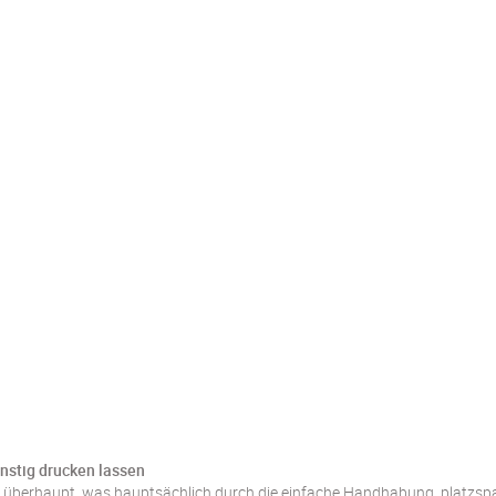
nstig drucken lassen
n überhaupt, was hauptsächlich durch die einfache Handhabung, platzspa