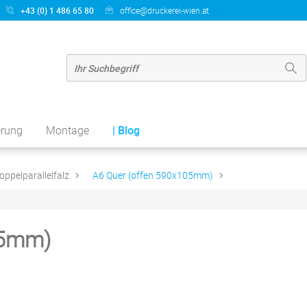
+43 (0) 1 486 65 80
office@druckerei-wien.at
erung
Montage
| Blog
oppelparallelfalz
A6 Quer (offen 590x105mm)
05mm)