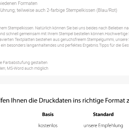
chiedenen Formaten
ührung; teilweise auch 2-farbige Stempelkissen (Blau/Rot)
einem Stempelkissen. Natürlich können Sie bei uns beides nach Belieben n
 und schnell gemeinsam mit Ihrem Stempel bestellen können.Hochwertige 
gravierten Textplatten bestehen aus geruchsfreiem Stempelgummi, unser
 ein besonders langanhaltendes und perfektes Ergebnis.Tipps für die Ge
ne Farbabstufung gestalten
aden; MS-Word auch möglich