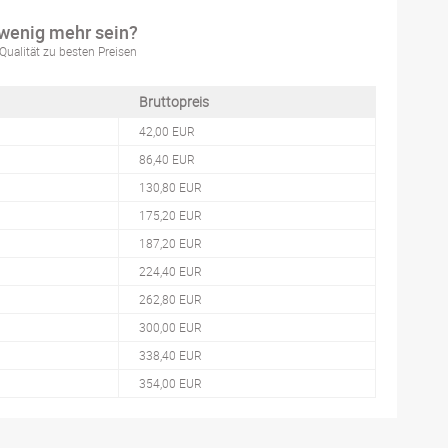
 wenig mehr sein?
Qualität zu besten Preisen
Bruttopreis
42,00 EUR
86,40 EUR
130,80 EUR
175,20 EUR
187,20 EUR
224,40 EUR
262,80 EUR
300,00 EUR
338,40 EUR
354,00 EUR