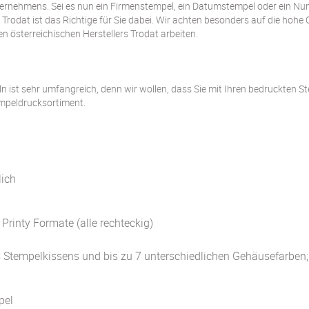
nternehmens. Sei es nun ein Firmenstempel, ein Datumstempel oder ein 
rodat ist das Richtige für Sie dabei. Wir achten besonders auf die hohe 
 österreichischen Herstellers Trodat arbeiten.
ist sehr umfangreich, denn wir wollen, dass Sie mit Ihren bedruckten Ste
empeldrucksortiment.
lich
Printy Formate (alle rechteckig)
s Stempelkissens und bis zu 7 unterschiedlichen Gehäusefarbe
pel