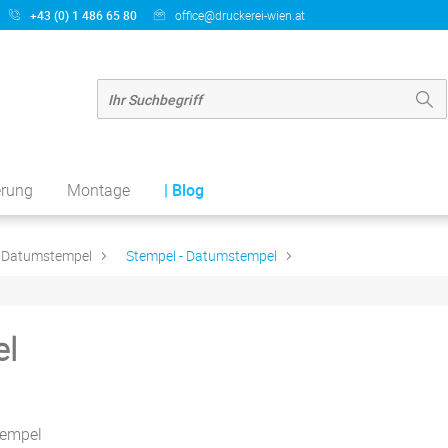
+43 (0) 1 486 65 80
office@druckerei-wien.at
erung
Montage
| Blog
Datumstempel
Stempel - Datumstempel
el
tempel