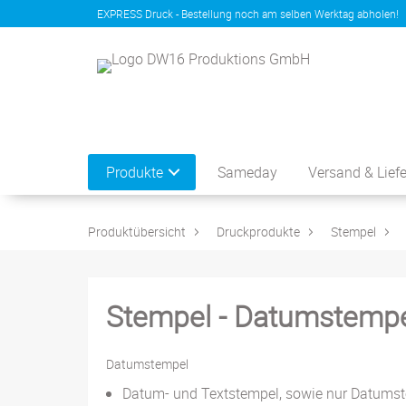
EXPRESS Druck - Bestellung noch am selben Werktag abholen!
Produkte
Sameday
Versand & Lief
Produktübersicht
Druckprodukte
Stempel
Stempel - Datumstemp
Datumstempel
Datum- und Textstempel, sowie nur Datums